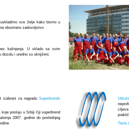
uskladimo sve želje kako bismo u
 na obostrano zadovoljstvo.
bez kašnjenja. U skladu sa svim
 dozolu i uredno su uknjiženi.
t izabrani za nagradu
Superbrands
Udruž
neprof
ciljev
oje posluju u Srbiji čiji superbrend
prakti
glašenja 2007. godine do poslednjeg
odine.
Tesla 