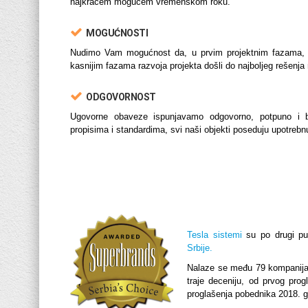
najkraćem mogućem vremenskom roku.
MOGUĆNOSTI
Nudimo Vam mogućnost da, u prvim projektnim fazama, 
kasnijim fazama razvoja projekta došli do najboljeg rešenja
ODGOVORNOST
Ugovorne obaveze ispunjavamo odgovorno, potpuno i 
propisima i standardima, svi naši objekti poseduju upotrebnu
Tesla sistemi
su po drugi pu
Srbije.
Nalaze se među 79 kompanija k
traje deceniju, od prvog pro
proglašenja pobednika 2018. g