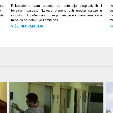
pre
Prikazaćemo vam uređaje za detekciju eksplozivnih i
Iz
nom
toksičnih gasova. Najveću primenu dati uređaji nalaze u
ug
 da
industriji. U građevinarstvu se primenjuju u kotlarnicama kada
mo
treba da se detektuje zemni gas...
mi
VIŠE INFORMACIJA
V