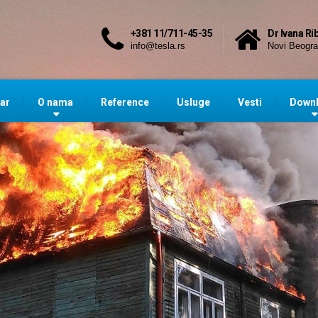
+381 11/711-45-35
Dr Ivana Ri
info@tesla.rs
Novi Beogr
ar
O nama
Reference
Usluge
Vesti
Down