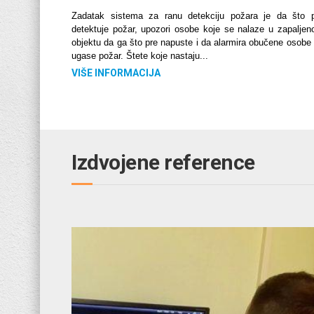
Zadatak sistema za ranu detekciju požara je da što 
detektuje požar, upozori osobe koje se nalaze u zapalje
objektu da ga što pre napuste i da alarmira obučene osobe
ugase požar. Štete koje nastaju...
VIŠE INFORMACIJA
Izdvojene reference