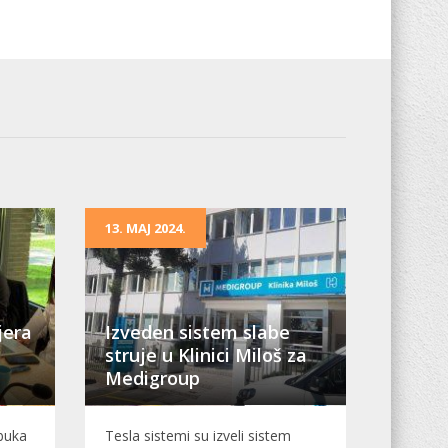
13. MAJ 2024.
jera
Izveden sistem slabe
struje u Klinici Miloš za
Medigroup
obuka
Tesla sistemi su izveli sistem