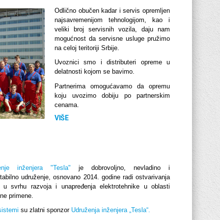
Odlično obučen kadar i servis opremljen
najsavremenijom tehnologijom, kao i
veliki broj servisnih vozila, daju nam
mogućnost da servisne usluge pružimo
na celoj teritoriji Srbije.
Uvoznici smo i distributeri opreme u
delatnosti kojom se bavimo.
Partnerima omogućavamo da opremu
koju uvozimo dobiju po partnerskim
cenama.
VIŠE
enje inženjera "Tesla"
je dobrovoljno, nevladino i
itabilno udruženje, osnovano 2014. godine radi ostvarivanja
a u svrhu razvoja i unapređenja elektrotehnike u oblasti
čne primene.
sistemi
su zlatni sponzor
Udruženja inženjera „Tesla“.