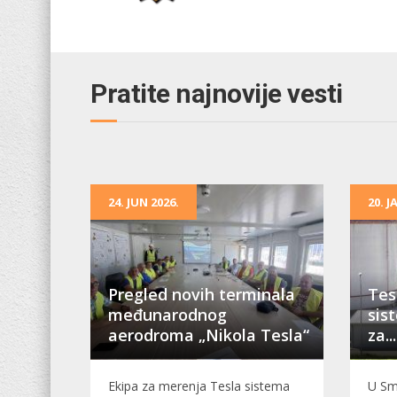
Pratite najnovije vesti
24. JUN 2026.
20. 
Pregled novih terminala
Tes
međunarodnog
sis
aerodroma „Nikola Tesla“
za...
Ekipa za merenja Tesla sistema
U Sm