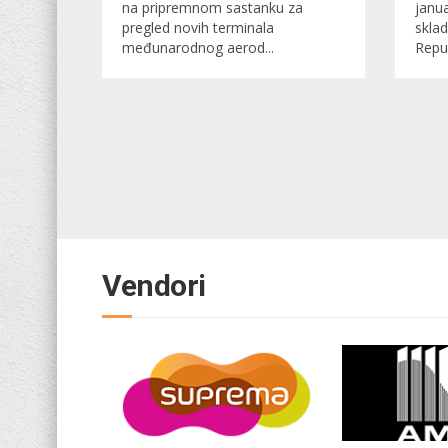
na pripremnom sastanku za
janu
pregled novih terminala
sklad
međunarodnog aerod...
Repub
Vendori