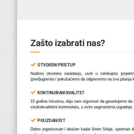
Zašto izabrati nas?
OTVORENI PRISTUP
Nudimo otvorenu saradanju, uvid u celokupnu projektn
(pred)ugovora i pokušaćemo da odgovorimo na sva pitanja k
KONTINUIRANI KVALITET
15 godina iskustva, daju nam sigurnost da garantujemo da su
visokokvalitetni kontinuitetu, u svim segmentima izgradnje.
POUZDANOST
Dobro organizovan i obučen kadar širom Srbije, spreman d