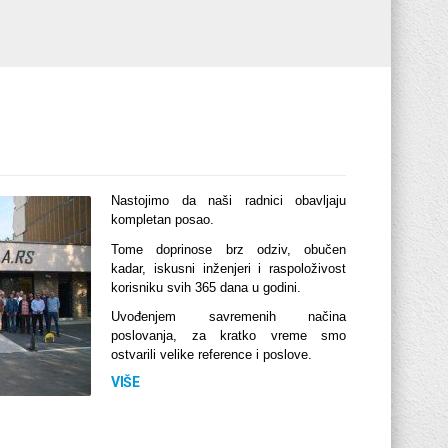
Nastojimo da naši radnici obavljaju
kompletan posao.
Tome doprinose brz odziv, obučen
kadar, iskusni inženjeri i raspoloživost
korisniku svih 365 dana u godini.
Uvođenjem savremenih načina
poslovanja, za kratko vreme smo
ostvarili velike reference i poslove.
VIŠE