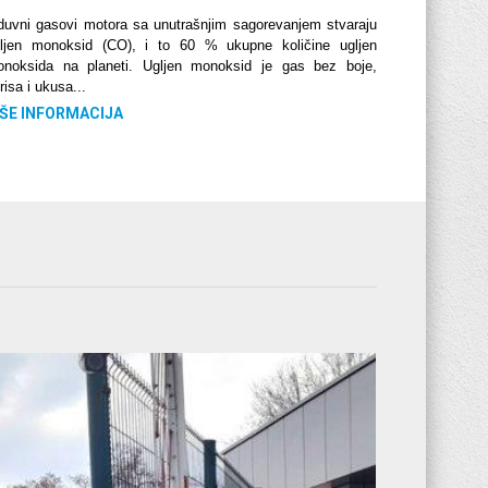
duvni gasovi motora sa unutrašnjim sagorevanjem stvaraju
ljen monoksid (CO), i to 60 % ukupne količine ugljen
noksida na planeti. Ugljen monoksid je gas bez boje,
risa i ukusa...
IŠE INFORMACIJA