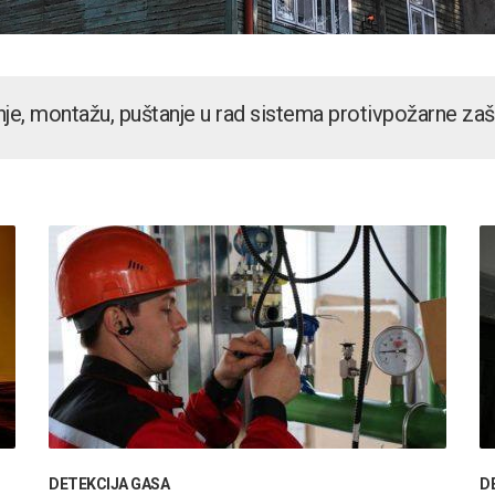
je, montažu, puštanje u rad sistema protivpožarne zaš
DETEKCIJA GASA
D