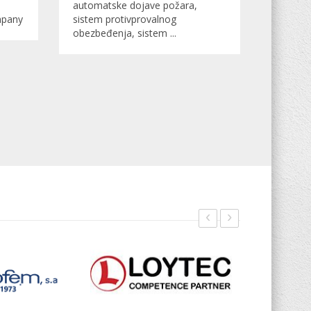
automatske dojave požara,
mpany
sistem protivprovalnog
obezbeđenja, sistem ...
‹
›