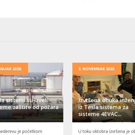
JANUAR 2026.
3. NOVEMBAR 2025.
la sistemi su izveli
Izvršena obuka inžen
teme zaštite od požara
iz Tesla sistema za
sisteme 4EVAC...
ederevu je početkom
U toku oktobra izvršena je 