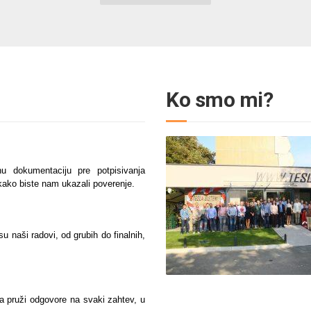
Ko smo mi?
u dokumentaciju pre potpisivanja
ako biste nam ukazali poverenje.
 naši radovi, od grubih do finalnih,
a pruži odgovore na svaki zahtev, u