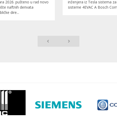
ara 2026. pušteno u rad novo
inženjera iz Tesla sistema za
ište naftnih derivata
sisteme 4EVAC A Bosch Co
ličke dire...