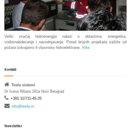
Veliki značaj hidroenergija nalazi u oblastima: energetika,
vodosnabdevanje i navodnjavanje. Pored brojnih projekata zaštite od
požara izdvajamo 4 vlasinske hidroelektrane.
Više
Kontakt
Tesla sistemi
Dr Ivana Ribara 181a Novi Beograd
+381 11/711-45-35
info@tesla.rs
Newsletter