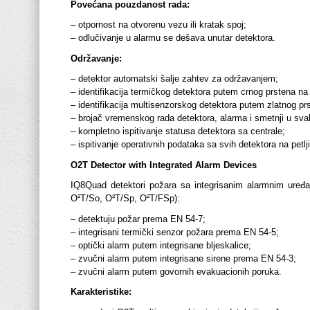
Povećana pouzdanost rada:
– otpornost na otvorenu vezu ili kratak spoj;
– odlučivanje u alarmu se dešava unutar detektora.
Održavanje:
– detektor automatski šalje zahtev za održavanjem;
– identifikacija termičkog detektora putem crnog prstena n
– identifikacija multisenzorskog detektora putem zlatnog p
– brojač vremenskog rada detektora, alarma i smetnji u sv
– kompletno ispitivanje statusa detektora sa centrale;
– ispitivanje operativnih podataka sa svih detektora na pet
O2T Detector with Integrated Alarm Devices
IQ8Quad detektori požara sa integrisanim alarmnim uređajim
O²T/So, O²T/Sp, O²T/FSp):
– detektuju požar prema EN 54-7;
– integrisani termički senzor požara prema EN 54-5;
– optički alarm putem integrisane bljeskalice;
– zvučni alarm putem integrisane sirene prema EN 54-3;
– zvučni alarm putem govornih evakuacionih poruka.
Karakteristike: