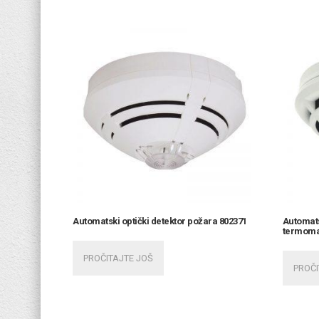
Automatski optički detektor požara 802371
Automa
termomak
PROČITAJTE JOŠ
PROČI