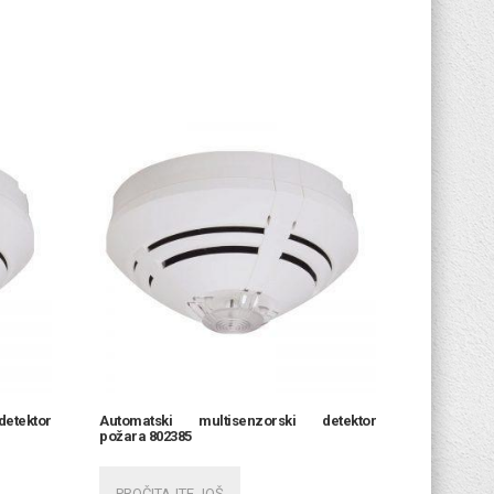
etektor
Automatski multisenzorski detektor
požara 802385
PROČITAJTE JOŠ