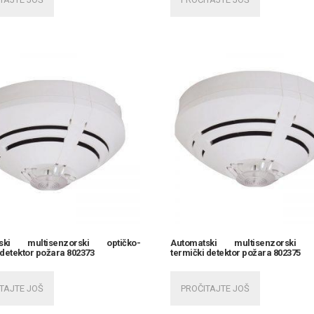
tski multisenzorski optičko-
Automatski multisenzorski o
 detektor požara 802373
termički detektor požara 802375
TAJTE JOŠ
PROČITAJTE JOŠ