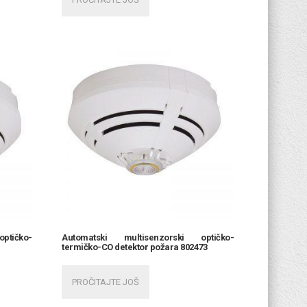
ptičko-
Automatski multisenzorski optičko-
termičko-CO detektor požara 802473
PROČITAJTE JOŠ