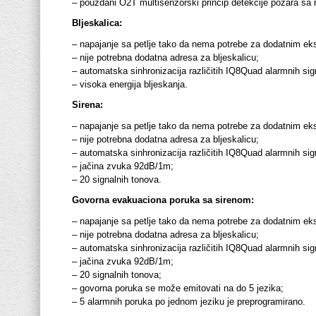
– pouzdani O2T multisenzorski princip detekcije požara sa n
Bljeskalica:
– napajanje sa petlje tako da nema potrebe za dodatnim ek
– nije potrebna dodatna adresa za bljeskalicu;
– automatska sinhronizacija različitih IQ8Quad alarmnih sig
– visoka energija bljeskanja.
Sirena:
– napajanje sa petlje tako da nema potrebe za dodatnim ek
– nije potrebna dodatna adresa za bljeskalicu;
– automatska sinhronizacija različitih IQ8Quad alarmnih sig
– jačina zvuka 92dB/1m;
– 20 signalnih tonova.
Govorna evakuaciona poruka sa sirenom:
– napajanje sa petlje tako da nema potrebe za dodatnim ek
– nije potrebna dodatna adresa za bljeskalicu;
– automatska sinhronizacija različitih IQ8Quad alarmnih sig
– jačina zvuka 92dB/1m;
– 20 signalnih tonova;
– govorna poruka se može emitovati na do 5 jezika;
– 5 alarmnih poruka po jednom jeziku je preprogramirano.