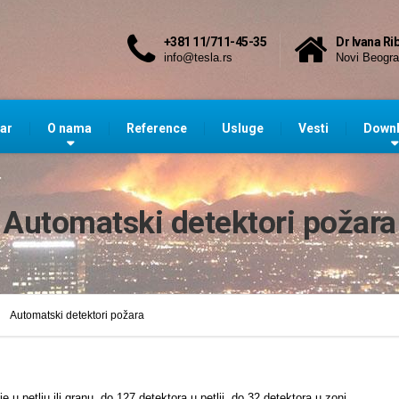
+381 11/711-45-35
Dr Ivana Ri
info@tesla.rs
Novi Beogr
ar
O nama
Reference
Usluge
Vesti
Down
Automatski detektori požara
Automatski detektori požara
u petlju ili granu, do 127 detektora u petlji, do 32 detektora u zoni.