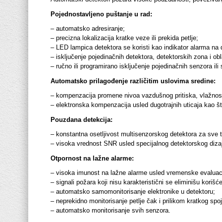
Pojednostavljeno puštanje u rad:
– automatsko adresiranje;
– precizna lokalizacija kratke veze ili prekida petlje;
– LED lampica detektora se koristi kao indikator alarma na d
– isključenje pojedinačnih detektora, detektorskih zona i obl
– ručno ili programirano isključenje pojedinačnih senzora ili
Automatsko prilagođenje različitim uslovima sredine:
– kompenzacija promene nivoa vazdušnog pritiska, vlažnost
– elektronska kompenzacija usled dugotrajnih uticaja kao što
Pouzdana detekcija:
– konstantna osetljivost multisenzorskog detektora za sve 
– visoka vrednost SNR usled specijalnog detektorskog diza
Otpornost na lažne alarme:
– visoka imunost na lažne alarme usled vremenske evaluacije
– signali požara koji nisu karakteristični se eliminišu korišć
– automatsko samomonitorisanje elektronike u detektoru;
– neprekidno monitorisanje petlje čak i prilikom kratkog spoj
– automatsko monitorisanje svih senzora.