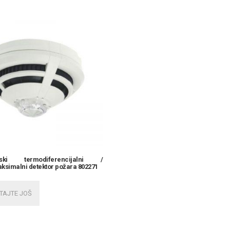
tski termodiferencijalni /
simalni detektor požara 802271
TAJTE JOŠ