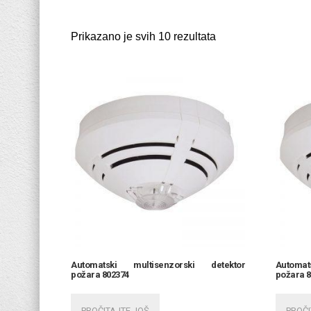
Dojava pozara
Prikazano je svih 10 rezultata
Automatski multisenzorski detektor
Automa
požara 802374
požara 
PROČITAJTE JOŠ
PROČI