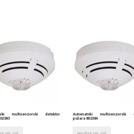
tski multisenzorski detektor
Automatski multisenzorski d
802383
požara 802384
TAJTE JOŠ
PROČITAJTE JOŠ