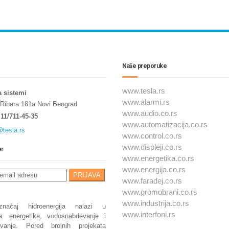
Naše preporuke
www.tesla.rs
a sistemi
www.alarmi.rs
 Ribara 181a Novi Beograd
www.audio.co.rs
11/711-45-35
www.automatizacija.co.rs
@tesla.rs
www.control.co.rs
www.displeji.co.rs
er
www.energetika.co.rs
www.energija.co.rs
www.faradej.co.rs
www.gromobrani.co.rs
www.industrija.co.rs
značaj hidroenergija nalazi u
www.interfoni.rs
a: energetika, vodosnabdevanje i
avanje. Pored brojnih projekata