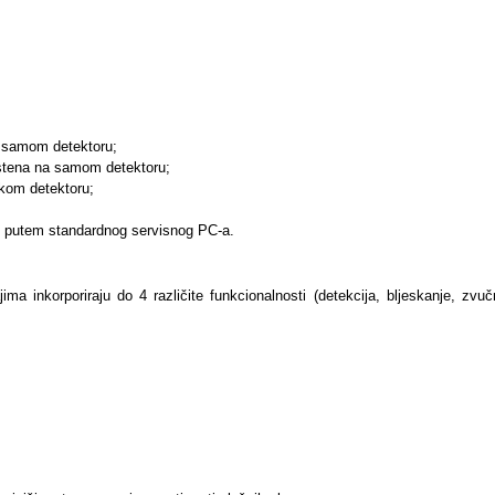
a samom detektoru;
rstena na samom detektoru;
akom detektoru;
lji putem standardnog servisnog PC-a.
a inkorporiraju do 4 različite funkcionalnosti (detekcija, bljeskanje, zvučni