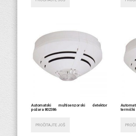
Automatski multisenzorski detektor
Automa
požara 802386
termički
PROČITAJTE JOŠ
PROČI