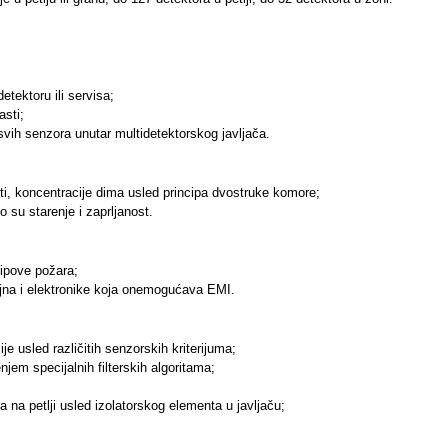
etektoru ili servisa;
asti;
 svih senzora unutar multidetektorskog javljača.
i, koncentracije dima usled principa dvostruke komore;
 su starenje i zaprljanost.
tipove požara;
jna i elektronike koja onemogućava EMI.
 usled različitih senzorskih kriterijuma;
enjem specijalnih filterskih algoritama;
a na petlji usled izolatorskog elementa u javljaču;