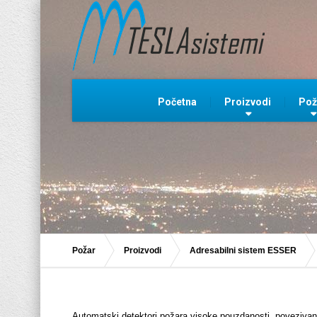
Početna
Proizvodi
Pož
Požar
Proizvodi
Adresabilni sistem ESSER
Automatski detektori požara visoke pouzdanosti, povezivanje 