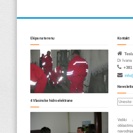
Ekipa na terenu
Kontakt
Tesl
Dr Ivana
+381 
info
Newslett
4 Vlasinske hidroelektrane
Veliki 
oblastim
navodnj