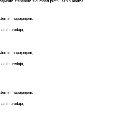
ajvišim stepenom sigurnosti protiv lažnih alarma;
sternim napajanjem;
nalnih uređaja;
sternim napajanjem;
nalnih uređaja;
sternim napajanjem;
nalnih uređaja;