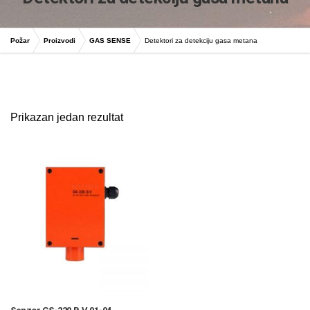
Požar
Proizvodi
GAS SENSE
Detektori za detekciju gasa metana
glavni projekat zastite od pozara
Prikazan jedan rezultat