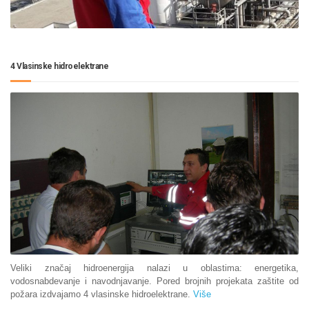
4 Vlasinske hidroelektrane
Veliki značaj hidroenergija nalazi u oblastima: energetika,
vodosnabdevanje i navodnjavanje. Pored brojnih projekata zaštite od
požara izdvajamo 4 vlasinske hidroelektrane.
Više