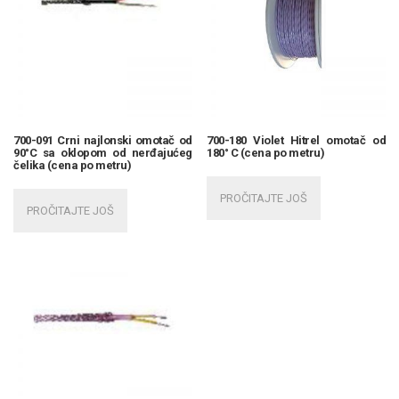
700-091 Crni najlonski omotač od
700-180 Violet Hitrel omotač od
90°C sa oklopom od nerđajućeg
180° C (cena po metru)
čelika (cena po metru)
PROČITAJTE JOŠ
PROČITAJTE JOŠ