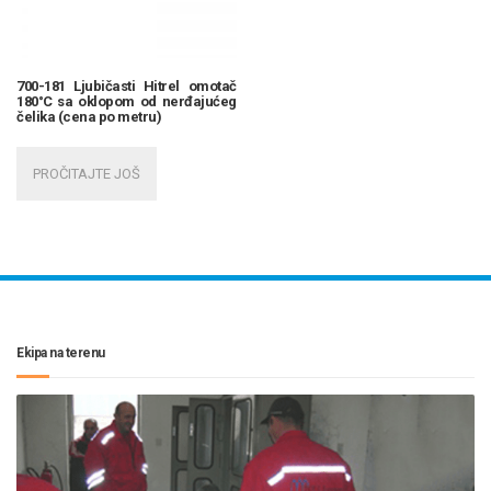
700-181 Ljubičasti Hitrel omotač
180°C sa oklopom od nerđajućeg
čelika (cena po metru)
PROČITAJTE JOŠ
Ekipa na terenu