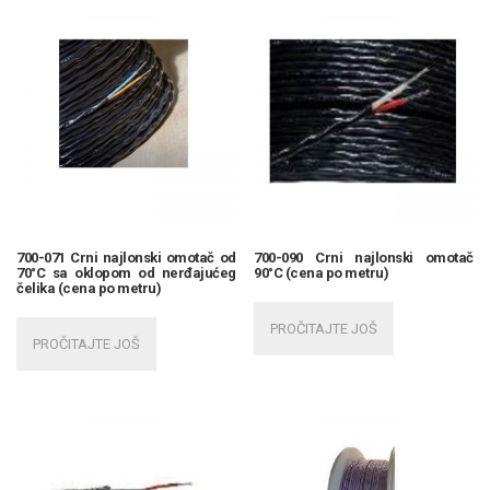
700-071 Crni najlonski omotač od
700-090 Crni najlonski omotač
70°C sa oklopom od nerđajućeg
90°C (cena po metru)
čelika (cena po metru)
PROČITAJTE JOŠ
PROČITAJTE JOŠ