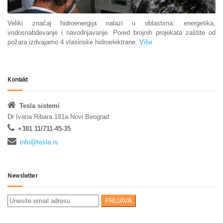
Veliki značaj hidroenergija nalazi u oblastima: energetika,
vodosnabdevanje i navodnjavanje. Pored brojnih projekata zaštite od
požara izdvajamo 4 vlasinske hidroelektrane.
Više
Kontakt
Tesla sistemi
Dr Ivana Ribara 181a Novi Beograd
+381 11/711-45-35
info@tesla.rs
Newsletter