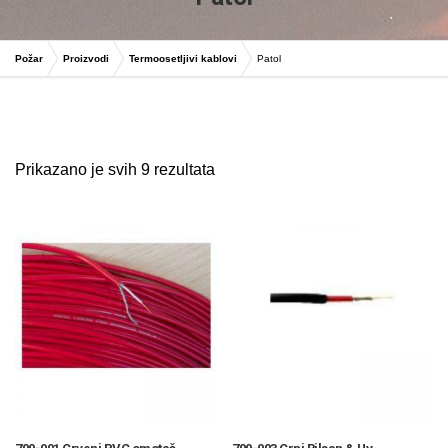
Požar
Proizvodi
Termoosetljivi kablovi
Patol
glavni projekat zastite od pozara
Prikazano je svih 9 rezultata