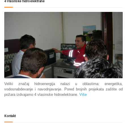
4 Vlasinske hidroelektrane
Veliki značaj hidroenergija nalazi u oblastima: energetika,
vodosnabdevanje i navodnjavanje. Pored brojnih projekata zaštite od
požara izdvajamo 4 vlasinske hidroelektrane.
Više
Kontakt