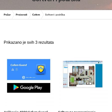
Požar
Proizvodi
Cofem
Softveri i podrška
automatska dojava pozara
Prikazano je svih 3 rezultata