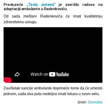
Preduzeće
„Tesla sistemi“
je završilo radove na
adaptaciji ambulante u Radenkoviću.
Od sada meštani Radenkovića će imati kvalitetniju
zdravstvenu uslugu.
Završetak sancije ambulante doprineće tome da će umesto
jednom, sada dva puta nedeljno imati lekara u svom selu.
Izvor:
Sremska