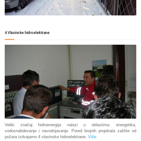
4 Vlasinske hidroelektrane
Veliki značaj hidroenergija nalazi u oblastima: energetika,
vodosnabdevanje i navodnjavanje. Pored brojnih projekata zaštite od
požara izdvajamo 4 vlasinske hidroelektrane.
Više