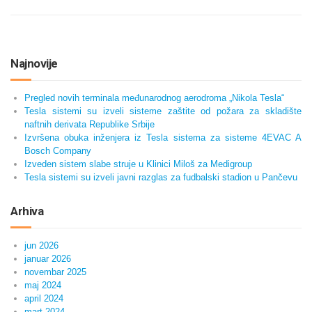
Najnovije
Pregled novih terminala međunarodnog aerodroma „Nikola Tesla“
Tesla sistemi su izveli sisteme zaštite od požara za skladište
naftnih derivata Republike Srbije
Izvršena obuka inženjera iz Tesla sistema za sisteme 4EVAC A
Bosch Company
Izveden sistem slabe struje u Klinici Miloš za Medigroup
Tesla sistemi su izveli javni razglas za fudbalski stadion u Pančevu
Arhiva
jun 2026
januar 2026
novembar 2025
maj 2024
april 2024
mart 2024